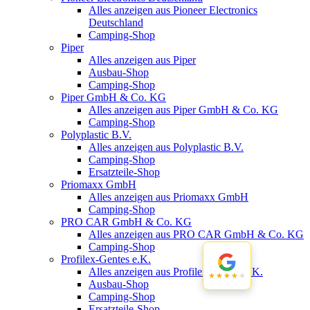
Alles anzeigen aus Pioneer Electronics
Deutschland
Camping-Shop
Piper
Alles anzeigen aus Piper
Ausbau-Shop
Camping-Shop
Piper GmbH & Co. KG
Alles anzeigen aus Piper GmbH & Co. KG
Camping-Shop
Polyplastic B.V.
Alles anzeigen aus Polyplastic B.V.
Camping-Shop
Ersatzteile-Shop
Priomaxx GmbH
Alles anzeigen aus Priomaxx GmbH
Camping-Shop
PRO CAR GmbH & Co. KG
Alles anzeigen aus PRO CAR GmbH & Co. KG
Camping-Shop
Profilex-Gentes e.K.
Alles anzeigen aus Profilex-Gentes e.K.
★★★★★
★★★★★
Ausbau-Shop
Camping-Shop
Ersatzteile-Shop