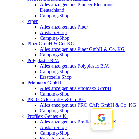
Alles anzeigen aus Pioneer Electronics
Deutschland
Camping-Shop
Piper
Alles anzeigen aus Piper
Ausbau-Shop
Camping-Shop
Piper GmbH & Co. KG
Alles anzeigen aus Piper GmbH & Co. KG
Camping-Shop
Polyplastic B.V.
Alles anzeigen aus Polyplastic B.V.
Camping-Shop
Ersatzteile-Shop
Priomaxx GmbH
Alles anzeigen aus Priomaxx GmbH
Camping-Shop
PRO CAR GmbH & Co. KG
Alles anzeigen aus PRO CAR GmbH & Co. KG
Camping-Shop
Profilex-Gentes e.K.
Alles anzeigen aus Profilex-Gentes e.K.
★★★★★
★★★★★
Ausbau-Shop
Camping-Shop
Ersatzteile-Shop