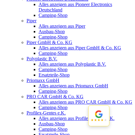
Alles anzeigen aus Pioneer Electronics
Deutschland
Camping-Shop
Piper
Alles anzeigen aus Piper
Ausbau-Shop
Camping-Shop
Piper GmbH & Co. KG
Alles anzeigen aus Piper GmbH & Co. KG
Camping-Shop
Polyplastic B.V.
Alles anzeigen aus Polyplastic B.V.
Camping-Shop
Ersatzteile-Shop
Priomaxx GmbH
Alles anzeigen aus Priomaxx GmbH
Camping-Shop
PRO CAR GmbH & Co. KG
Alles anzeigen aus PRO CAR GmbH & Co. KG
Camping-Shop
Profilex-Gentes e.K.
Alles anzeigen aus Profilex-Gentes e.K.
★★★★★
★★★★★
Ausbau-Shop
Camping-Shop
Ersatzteile-Shop