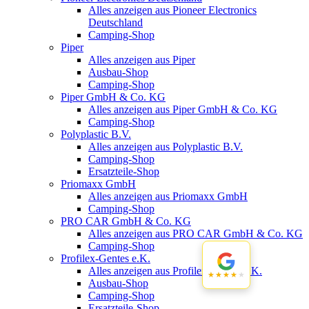
Alles anzeigen aus Pioneer Electronics
Deutschland
Camping-Shop
Piper
Alles anzeigen aus Piper
Ausbau-Shop
Camping-Shop
Piper GmbH & Co. KG
Alles anzeigen aus Piper GmbH & Co. KG
Camping-Shop
Polyplastic B.V.
Alles anzeigen aus Polyplastic B.V.
Camping-Shop
Ersatzteile-Shop
Priomaxx GmbH
Alles anzeigen aus Priomaxx GmbH
Camping-Shop
PRO CAR GmbH & Co. KG
Alles anzeigen aus PRO CAR GmbH & Co. KG
Camping-Shop
Profilex-Gentes e.K.
Alles anzeigen aus Profilex-Gentes e.K.
★★★★★
★★★★★
Ausbau-Shop
Camping-Shop
Ersatzteile-Shop