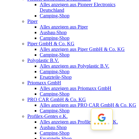
Alles anzeigen aus Pioneer Electronics
Deutschland
Camping-Shop
Piper
Alles anzeigen aus Piper
Ausbau-Shop
Camping-Shop
Piper GmbH & Co. KG
Alles anzeigen aus Piper GmbH & Co. KG
Camping-Shop
Polyplastic B.V.
Alles anzeigen aus Polyplastic B.V.
Camping-Shop
Ersatzteile-Shop
Priomaxx GmbH
Alles anzeigen aus Priomaxx GmbH
Camping-Shop
PRO CAR GmbH & Co. KG
Alles anzeigen aus PRO CAR GmbH & Co. KG
Camping-Shop
Profilex-Gentes e.K.
Alles anzeigen aus Profilex-Gentes e.K.
★★★★★
★★★★★
Ausbau-Shop
Camping-Shop
Ersatzteile-Shop