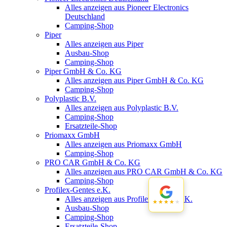
Alles anzeigen aus Pioneer Electronics
Deutschland
Camping-Shop
Piper
Alles anzeigen aus Piper
Ausbau-Shop
Camping-Shop
Piper GmbH & Co. KG
Alles anzeigen aus Piper GmbH & Co. KG
Camping-Shop
Polyplastic B.V.
Alles anzeigen aus Polyplastic B.V.
Camping-Shop
Ersatzteile-Shop
Priomaxx GmbH
Alles anzeigen aus Priomaxx GmbH
Camping-Shop
PRO CAR GmbH & Co. KG
Alles anzeigen aus PRO CAR GmbH & Co. KG
Camping-Shop
Profilex-Gentes e.K.
Alles anzeigen aus Profilex-Gentes e.K.
★★★★★
★★★★★
Ausbau-Shop
Camping-Shop
Ersatzteile-Shop