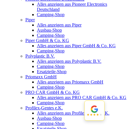
Alles anzeigen aus Pioneer Electronics
Deutschland
Camping-Shop
Piper
Alles anzeigen aus Piper
Ausbau-Shop
Camping-Shop
Piper GmbH & Co. KG
Alles anzeigen aus Piper GmbH & Co. KG
Camping-Shop
Polyplastic B.V.
Alles anzeigen aus Polyplastic B.V.
Camping-Shop
Ersatzteile-Shop
Priomaxx GmbH
Alles anzeigen aus Priomaxx GmbH
Camping-Shop
PRO CAR GmbH & Co. KG
Alles anzeigen aus PRO CAR GmbH & Co. KG
Camping-Shop
Profilex-Gentes e.K.
Alles anzeigen aus Profilex-Gentes e.K.
★★★★★
★★★★★
Ausbau-Shop
Camping-Shop
Ersatzteile-Shop