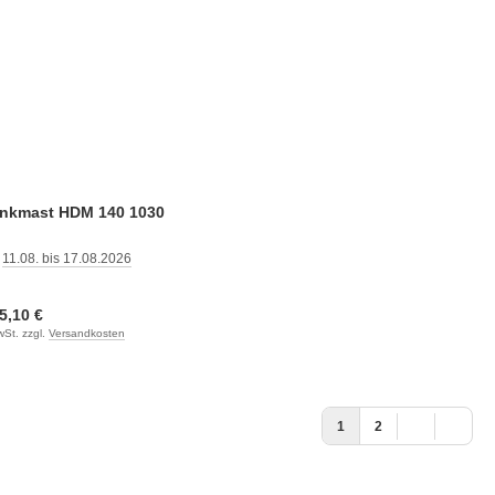
enkmast HDM 140 1030
:
11.08. bis 17.08.2026
:
5,10 €
wSt. zzgl.
Versandkosten
1
2