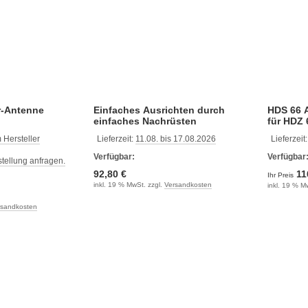
r-Antenne
Einfaches Ausrichten durch
HDS 66 A
einfaches Nachrüsten
für HDZ 
 Hersteller
Lieferzeit:
11.08. bis 17.08.2026
Lieferzeit
Verfügbar:
Verfügbar
estellung anfragen.
92,80 €
11
Ihr Preis
inkl. 19 % MwSt. zzgl.
Versandkosten
inkl. 19 % M
rsandkosten