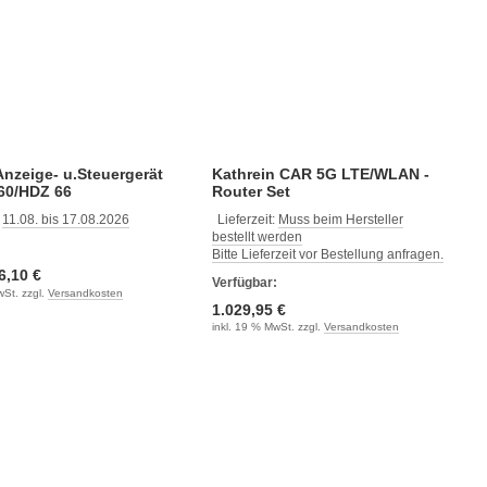
nzeige- u.Steuergerät
Kathrein CAR 5G LTE/WLAN -
60/HDZ 66
Router Set
:
11.08. bis 17.08.2026
Lieferzeit:
Muss beim Hersteller
bestellt werden
:
Bitte Lieferzeit vor Bestellung anfragen.
6,10 €
Verfügbar:
wSt. zzgl.
Versandkosten
1.029,95 €
inkl. 19 % MwSt. zzgl.
Versandkosten