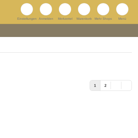
Einstellungen
Anmelden
Merkzettel
Warenkorb
Mehr Shops
Menü
1
2