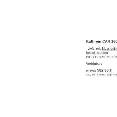
Kathrein CAR 16
MIMO - Schwarz
Lieferzeit:
Muss beim
bestellt werden
Bitte Lieferzeit vor B
Verfügbar:
582,95 €
Ihr Preis
inkl. 19 % MwSt. zzgl.
Ve