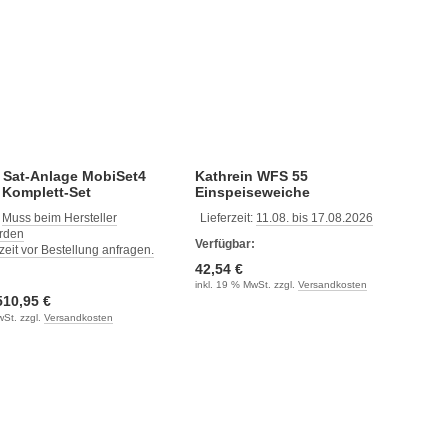
 Sat-Anlage MobiSet4
Kathrein WFS 55
 Komplett-Set
Einspeiseweiche
:
Muss beim Hersteller
Lieferzeit:
11.08. bis 17.08.2026
erden
Verfügbar:
rzeit vor Bestellung anfragen.
42,54 €
:
inkl. 19 % MwSt. zzgl.
Versandkosten
510,95 €
wSt. zzgl.
Versandkosten