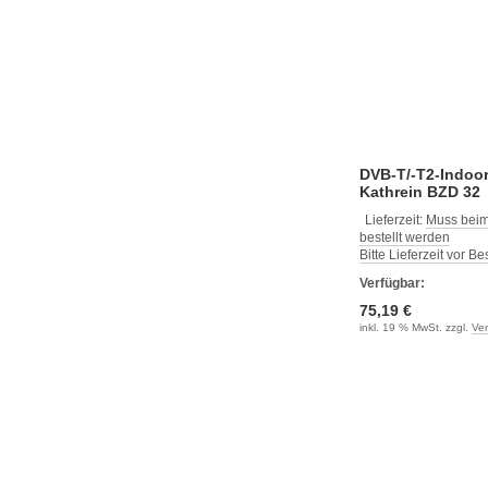
DVB-T/-T2-Indoo
Kathrein BZD 32
Lieferzeit:
Muss beim
bestellt werden
Bitte Lieferzeit vor B
Verfügbar:
75,19 €
inkl. 19 % MwSt. zzgl.
Ve