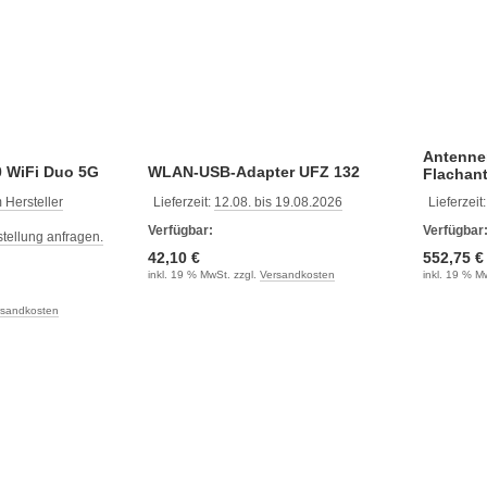
Antenne
0 WiFi Duo 5G
WLAN-USB-Adapter UFZ 132
Flachan
HDZ66 +
 Hersteller
Lieferzeit:
12.08. bis 19.08.2026
Lieferzeit
Verfügbar:
Verfügbar
estellung anfragen.
42,10 €
552,75 €
inkl. 19 % MwSt. zzgl.
Versandkosten
inkl. 19 % M
rsandkosten