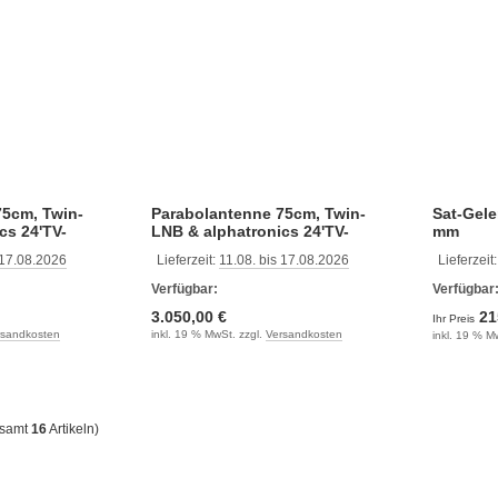
75cm, Twin-
Parabolantenne 75cm, Twin-
Sat-Gel
cs 24'TV-
LNB & alphatronics 24'TV-
mm
Gerät
 17.08.2026
Lieferzeit:
11.08. bis 17.08.2026
Lieferzeit
Verfügbar:
Verfügbar
3.050,00 €
21
Ihr Preis
rsandkosten
inkl. 19 % MwSt. zzgl.
Versandkosten
inkl. 19 % M
esamt
16
Artikeln)