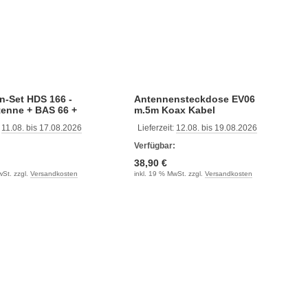
n-Set HDS 166 -
Antennensteckdose EV06
tenne + BAS 66 +
m.5m Koax Kabel
 CAP-Konverter
:
11.08. bis 17.08.2026
Lieferzeit:
12.08. bis 19.08.2026
:
Verfügbar:
38,90 €
wSt. zzgl.
Versandkosten
inkl. 19 % MwSt. zzgl.
Versandkosten