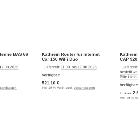
ntenne BAS 66
Kathrein Router für Internet
Kathrein
Car 150 WiFi Duo
CAP 920
 17.08.2026
Lieferzeit:
11.08. bis 17.08.2026
Lieferzeit
bestellt w
Verfügbar:
Bitte Liefe
521,10 €
Verfügbar
rsandkosten
inkl. 19 % MwSt. zzgl.
Versandkosten
2.
Ihr Preis
inkl. 19 % M