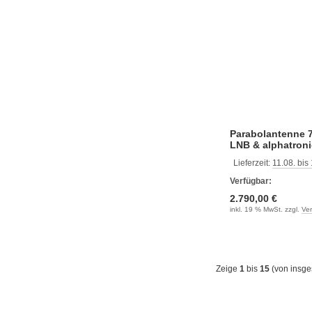
Parabolantenne 
LNB & alphatroni
Gerät
Lieferzeit:
11.08. bis
Verfügbar:
2.790,00 €
inkl. 19 % MwSt. zzgl.
Ve
Zeige
1
bis
15
(von insg