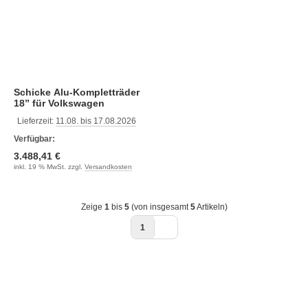
Schicke Alu-Kompletträder
18” für Volkswagen
Transporter 6.1/6/5 ohne
Lieferzeit:
11.08. bis 17.08.2026
Reifendrucksensor
Verfügbar:
3.488,41 €
inkl. 19 % MwSt. zzgl.
Versandkosten
Zeige
1
bis
5
(von insgesamt
5
Artikeln)
1