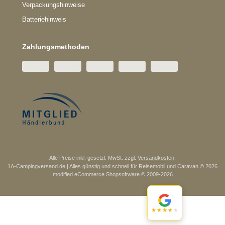
Verpackungshinweise
Batteriehinweis
Zahlungsmethoden
Alle Preise inkl. gesetzl. MwSt. zzgl.
Versandkosten
.
1A-Campingversand.de | Alles günstig und schnell für Reisemobil und Caravan © 2026
mod
ified eCommerce Shopsoftware © 2009-2026
★★★★★
★★★★★