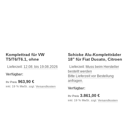
Komplettrad für VW
Schicke Alu-Kompletträder
T5/T6/T6.1, ohne
18” für Fiat Ducato, Citroen
Reifendrucksensor
Jumper, Peugeot Boxer
Lieferzeit:
12.08. bis 19.08.2026
Lieferzeit:
Muss beim Hersteller
Maxi, ohne
bestellt werden
Reifendrucksensor
Verfügbar:
Bitte Lieferzeit vor Bestellung
anfragen.
963,90 €
Ihr Preis
inkl. 19 % MwSt. zzgl.
Versandkosten
Verfügbar:
3.861,00 €
Ihr Preis
inkl. 19 % MwSt. zzgl.
Versandkosten