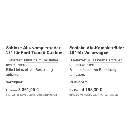
Schicke Alu-Kompletträder
Schicke Alu-Kompletträder
18” für Ford Transit Custom
18” für Volkswagen
V710, mit
Transporter 6.1 mit original
Lieferzeit:
Muss beim Hersteller
Lieferzeit:
Muss beim Hersteller
Reifendrucksensor
VW Reifendrucksensor
bestellt werden
bestellt werden
(vorinstalliert)
Bitte Lieferzeit vor Bestellung
Bitte Lieferzeit vor Bestellung
anfragen.
anfragen.
Verfügbar:
Verfügbar:
3.861,00 €
4.195,30 €
Ihr Preis
Ihr Preis
inkl. 19 % MwSt. zzgl.
Versandkosten
inkl. 19 % MwSt. zzgl.
Versandkosten