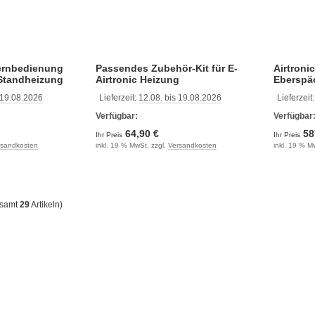
ernbedienung
Passendes Zubehör-Kit für E-
Airtroni
 Standheizung
Airtronic Heizung
Eberspä
Außen/U
 19.08.2026
Lieferzeit:
12.08. bis 19.08.2026
Lieferzeit
Verfügbar:
Verfügbar
64,90 €
58
Ihr Preis
Ihr Preis
rsandkosten
inkl. 19 % MwSt. zzgl.
Versandkosten
inkl. 19 % M
esamt
29
Artikeln)