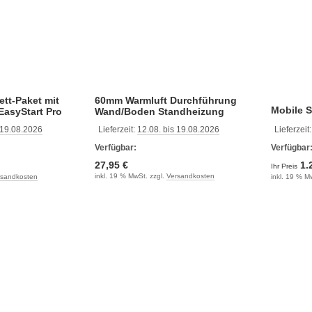
tt-Paket mit
60mm Warmluft Durchführung
Mobile 
EasyStart Pro
Wand/Boden Standheizung
Dachzel
Autote,Webast.Eberp
 19.08.2026
Lieferzeit:
12.08. bis 19.08.2026
Lieferzeit
Air 2D
Verfügbar:
Verfügbar
27,95 €
1.
Ihr Preis
inkl. 19 % MwSt. zzgl.
Versandkosten
rsandkosten
inkl. 19 % M