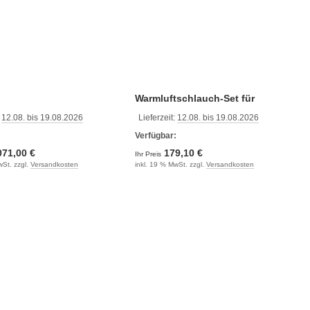
Warmluftschlauch-Set für
izung/Dachzeltheizung
mobile Standheizung Autoterm
:
12.08. bis 19.08.2026
Lieferzeit:
12.08. bis 19.08.2026
Air 2D
:
Verfügbar:
071,00 €
179,10 €
Ihr Preis
wSt. zzgl.
Versandkosten
inkl. 19 % MwSt. zzgl.
Versandkosten