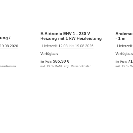
E-Airtronic EHV 1 - 230 V
Anderso
ung /
Heizung mit 1 kW Heizleistung
- 1 m
Autoterm Air
 19.08.2026
Lieferzeit:
12.08. bis 19.08.2026
Lieferzeit
Verfügbar:
Verfügbar
585,30 €
71
Ihr Preis
Ihr Preis
rsandkosten
inkl. 19 % MwSt. zzgl.
Versandkosten
inkl. 19 % M