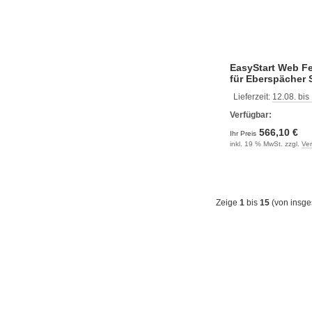
EasyStart Web F
für Eberspächer
Lieferzeit:
12.08. bis
Verfügbar:
566,10 €
Ihr Preis
inkl. 19 % MwSt. zzgl.
Ve
Zeige
1
bis
15
(von insg