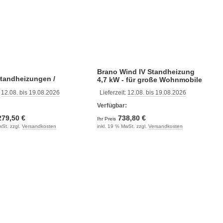
Brano Wind IV Standheizung
Standheizungen /
4,7 kW - für große Wohnmobile
theizungen Autoterm
:
12.08. bis 19.08.2026
Lieferzeit:
12.08. bis 19.08.2026
:
Verfügbar:
279,50 €
738,80 €
Ihr Preis
wSt. zzgl.
Versandkosten
inkl. 19 % MwSt. zzgl.
Versandkosten