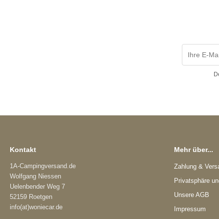
D
Kontakt
Mehr über...
1A-Campingversand.de
Zahlung & Vers
Wolfgang Niessen
Privatsphäre u
Uelenbender Weg 7
Unsere AGB
52159 Roetgen
info(at)woniecar.de
Impressum