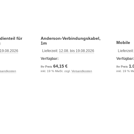
dienteil für
Anderson-Verbindungskabel,
Mobile
g
1m
Standhe
 19.08.2026
Lieferzeit:
12.08. bis 19.08.2026
Lieferzeit
Verfügbar:
Verfügbar
64,15 €
1.
Ihr Preis
Ihr Preis
rsandkosten
inkl. 19 % MwSt. zzgl.
Versandkosten
inkl. 19 % M