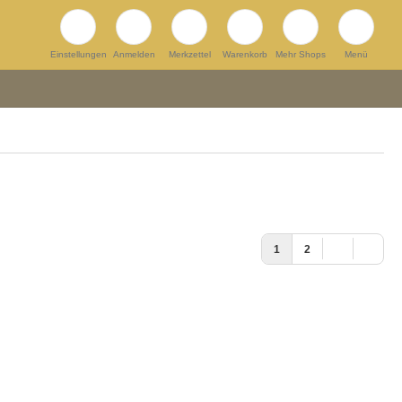
Einstellungen
Anmelden
Merkzettel
Warenkorb
Mehr Shops
Menü
1
2