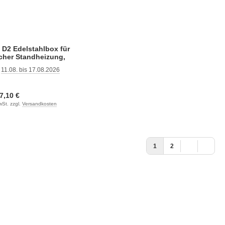
c D2 Edelstahlbox für
cher Standheizung,
nterflurmontage
:
11.08. bis 17.08.2026
:
7,10 €
wSt. zzgl.
Versandkosten
1
2