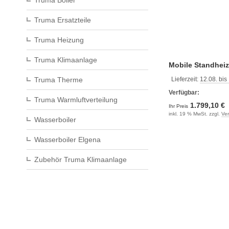
Truma Boiler
Truma Ersatzteile
Truma Heizung
Truma Klimaanlage
Mobile Standheiz
Dachzeltheizung 
Lieferzeit:
12.08. bis
Truma Therme
2D
Verfügbar:
Truma Warmluftverteilung
1.799,10 €
Ihr Preis
inkl. 19 % MwSt. zzgl.
Ve
Wasserboiler
Wasserboiler Elgena
Zubehör Truma Klimaanlage