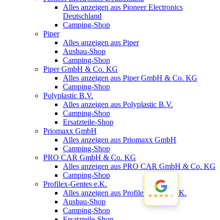
Alles anzeigen aus Pioneer Electronics
Deutschland
Camping-Shop
Piper
Alles anzeigen aus Piper
Ausbau-Shop
Camping-Shop
Piper GmbH & Co. KG
Alles anzeigen aus Piper GmbH & Co. KG
Camping-Shop
Polyplastic B.V.
Alles anzeigen aus Polyplastic B.V.
Camping-Shop
Ersatzteile-Shop
Priomaxx GmbH
Alles anzeigen aus Priomaxx GmbH
Camping-Shop
PRO CAR GmbH & Co. KG
Alles anzeigen aus PRO CAR GmbH & Co. KG
Camping-Shop
Profilex-Gentes e.K.
Alles anzeigen aus Profilex-Gentes e.K.
★★★★★
★★★★★
Ausbau-Shop
Camping-Shop
Ersatzteile-Shop