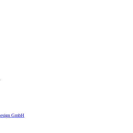
G
 Design GmbH