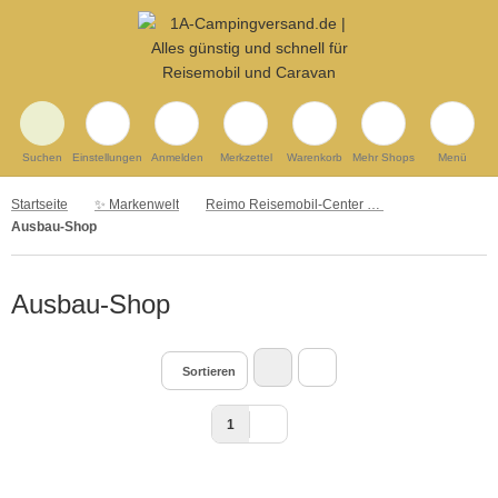
Suchen
Einstellungen
Anmelden
Merkzettel
Warenkorb
Mehr Shops
Menü
Startseite
✨ Markenwelt
Reimo Reisemobil-Center GmbH
Ausbau-Shop
Ausbau-Shop
Sortieren
1