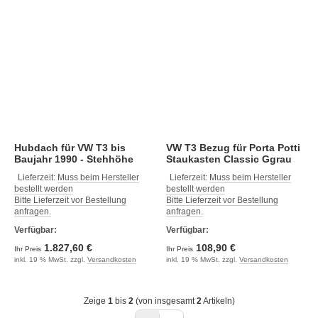
Hubdach für VW T3 bis
VW T3 Bezug für Porta Potti
Baujahr 1990 - Stehhöhe
Staukasten Classic Ggrau
200 - 240 cm
Lieferzeit:
Muss beim Hersteller
Lieferzeit:
Muss beim Hersteller
bestellt werden
bestellt werden
Bitte Lieferzeit vor Bestellung
Bitte Lieferzeit vor Bestellung
anfragen.
anfragen.
Verfügbar:
Verfügbar:
1.827,60 €
108,90 €
Ihr Preis
Ihr Preis
inkl. 19 % MwSt. zzgl.
Versandkosten
inkl. 19 % MwSt. zzgl.
Versandkosten
Zeige
1
bis
2
(von insgesamt
2
Artikeln)