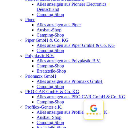
Alles anzeigen aus Pioneer Electronics
Deutschland
Camping-Shop
Piper
Alles anzeigen aus Piper
Ausbau-Shop
Camping-Shop
Piper GmbH & Co. KG
Alles anzeigen aus Piper GmbH & Co. KG
Camping-Shop
Polyplastic B.V.
Alles anzeigen aus Polyplastic B.V.
Camping-Shop
Ersatzteile-Shop
Priomaxx GmbH
Alles anzeigen aus Priomaxx GmbH
Camping-Shop
PRO CAR GmbH & Co. KG
Alles anzeigen aus PRO CAR GmbH & Co. KG
Camping-Shop
Profilex-Gentes e.K.
Alles anzeigen aus Profilex-Gentes e.K.
★★★★★
★★★★★
Ausbau-Shop
Camping-Shop
Ersatzteile-Shop