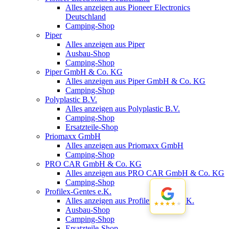
Alles anzeigen aus Pioneer Electronics
Deutschland
Camping-Shop
Piper
Alles anzeigen aus Piper
Ausbau-Shop
Camping-Shop
Piper GmbH & Co. KG
Alles anzeigen aus Piper GmbH & Co. KG
Camping-Shop
Polyplastic B.V.
Alles anzeigen aus Polyplastic B.V.
Camping-Shop
Ersatzteile-Shop
Priomaxx GmbH
Alles anzeigen aus Priomaxx GmbH
Camping-Shop
PRO CAR GmbH & Co. KG
Alles anzeigen aus PRO CAR GmbH & Co. KG
Camping-Shop
Profilex-Gentes e.K.
Alles anzeigen aus Profilex-Gentes e.K.
★★★★★
★★★★★
Ausbau-Shop
Camping-Shop
Ersatzteile-Shop