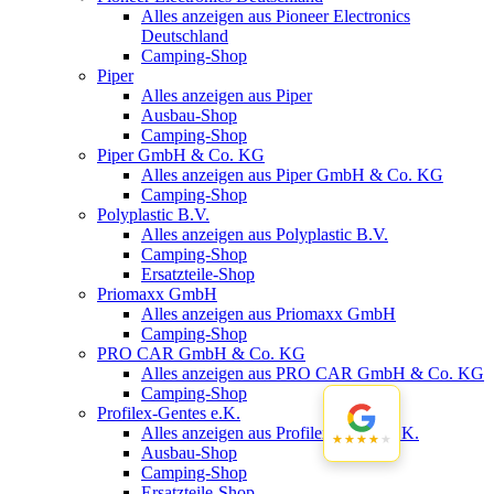
Alles anzeigen aus Pioneer Electronics
Deutschland
Camping-Shop
Piper
Alles anzeigen aus Piper
Ausbau-Shop
Camping-Shop
Piper GmbH & Co. KG
Alles anzeigen aus Piper GmbH & Co. KG
Camping-Shop
Polyplastic B.V.
Alles anzeigen aus Polyplastic B.V.
Camping-Shop
Ersatzteile-Shop
Priomaxx GmbH
Alles anzeigen aus Priomaxx GmbH
Camping-Shop
PRO CAR GmbH & Co. KG
Alles anzeigen aus PRO CAR GmbH & Co. KG
Camping-Shop
Profilex-Gentes e.K.
Alles anzeigen aus Profilex-Gentes e.K.
★★★★★
★★★★★
Ausbau-Shop
Camping-Shop
Ersatzteile-Shop