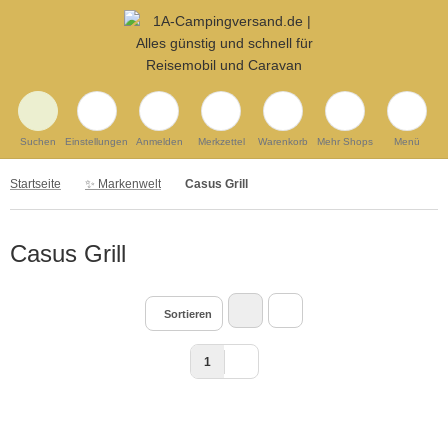
Suchen
Einstellungen
Anmelden
Merkzettel
Warenkorb
Mehr Shops
Menü
Startseite
✨ Markenwelt
Casus Grill
Casus Grill
Sortieren
1