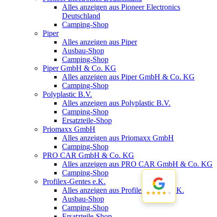
Alles anzeigen aus Pioneer Electronics
Deutschland
Camping-Shop
Piper
Alles anzeigen aus Piper
Ausbau-Shop
Camping-Shop
Piper GmbH & Co. KG
Alles anzeigen aus Piper GmbH & Co. KG
Camping-Shop
Polyplastic B.V.
Alles anzeigen aus Polyplastic B.V.
Camping-Shop
Ersatzteile-Shop
Priomaxx GmbH
Alles anzeigen aus Priomaxx GmbH
Camping-Shop
PRO CAR GmbH & Co. KG
Alles anzeigen aus PRO CAR GmbH & Co. KG
Camping-Shop
Profilex-Gentes e.K.
Alles anzeigen aus Profilex-Gentes e.K.
★★★★★
★★★★★
Ausbau-Shop
Camping-Shop
Ersatzteile-Shop