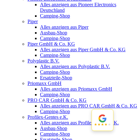
Alles anzeigen aus Pioneer Electronics
Deutschland
Camping-Shop
Piper
Alles anzeigen aus Piper
Ausbau-Shop
Camping-Shop
Piper GmbH & Co. KG
Alles anzeigen aus Piper GmbH & Co. KG
Camping-Shop
Polyplastic B.V.
Alles anzeigen aus Polyplastic B.V.
Camping-Shop
Ersatzteile-Shop
Priomaxx GmbH
Alles anzeigen aus Priomaxx GmbH
Camping-Shop
PRO CAR GmbH & Co. KG
Alles anzeigen aus PRO CAR GmbH & Co. KG
Camping-Shop
Profilex-Gentes e.K.
Alles anzeigen aus Profilex-Gentes e.K.
★★★★★
★★★★★
Ausbau-Shop
Camping-Shop
Ersatzteile-Shop