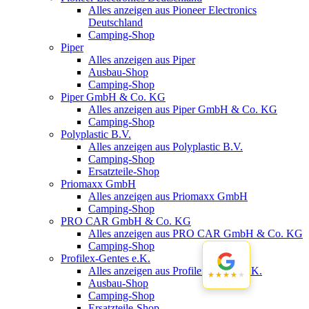
Alles anzeigen aus Pioneer Electronics
Deutschland
Camping-Shop
Piper
Alles anzeigen aus Piper
Ausbau-Shop
Camping-Shop
Piper GmbH & Co. KG
Alles anzeigen aus Piper GmbH & Co. KG
Camping-Shop
Polyplastic B.V.
Alles anzeigen aus Polyplastic B.V.
Camping-Shop
Ersatzteile-Shop
Priomaxx GmbH
Alles anzeigen aus Priomaxx GmbH
Camping-Shop
PRO CAR GmbH & Co. KG
Alles anzeigen aus PRO CAR GmbH & Co. KG
Camping-Shop
Profilex-Gentes e.K.
Alles anzeigen aus Profilex-Gentes e.K.
★★★★★
★★★★★
Ausbau-Shop
Camping-Shop
Ersatzteile-Shop