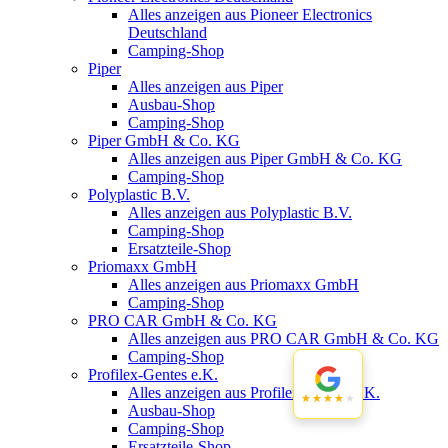
Alles anzeigen aus Pioneer Electronics
Deutschland
Camping-Shop
Piper
Alles anzeigen aus Piper
Ausbau-Shop
Camping-Shop
Piper GmbH & Co. KG
Alles anzeigen aus Piper GmbH & Co. KG
Camping-Shop
Polyplastic B.V.
Alles anzeigen aus Polyplastic B.V.
Camping-Shop
Ersatzteile-Shop
Priomaxx GmbH
Alles anzeigen aus Priomaxx GmbH
Camping-Shop
PRO CAR GmbH & Co. KG
Alles anzeigen aus PRO CAR GmbH & Co. KG
Camping-Shop
Profilex-Gentes e.K.
Alles anzeigen aus Profilex-Gentes e.K.
★★★★★
★★★★★
Ausbau-Shop
Camping-Shop
Ersatzteile-Shop