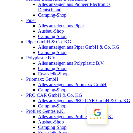
Alles anzeigen aus Pioneer Electronics
Deutschland
Camping-Shop
Piper
Alles anzeigen aus Piper
Ausbau-Shop
Camping-Shop
Piper GmbH & Co. KG
Alles anzeigen aus Piper GmbH & Co. KG
Camping-Shop
Polyplastic B.V.
Alles anzeigen aus Polyplastic B.V.
Camping-Shop
Ersatzteile-Shop
Priomaxx GmbH
Alles anzeigen aus Priomaxx GmbH
Camping-Shop
PRO CAR GmbH & Co. KG
Alles anzeigen aus PRO CAR GmbH & Co. KG
Camping-Shop
Profilex-Gentes e.K.
Alles anzeigen aus Profilex-Gentes e.K.
★★★★★
★★★★★
Ausbau-Shop
Camping-Shop
Ersatzteile-Shop