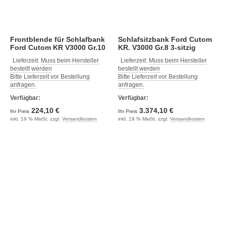
Frontblende für Schlafbank
Schlafsitzbank Ford Cutom
Ford Cutom KR V3000 Gr.10
KR. V3000 Gr.8 3-sitzig
Dekor Basalt montiert.
Polster Classic grau 2-farbig
Lieferzeit:
Muss beim Hersteller
Lieferzeit:
Muss beim Hersteller
bestellt werden
bestellt werden
Bitte Lieferzeit vor Bestellung
Bitte Lieferzeit vor Bestellung
anfragen.
anfragen.
Verfügbar:
Verfügbar:
224,10 €
3.374,10 €
Ihr Preis
Ihr Preis
inkl. 19 % MwSt. zzgl.
Versandkosten
inkl. 19 % MwSt. zzgl.
Versandkosten