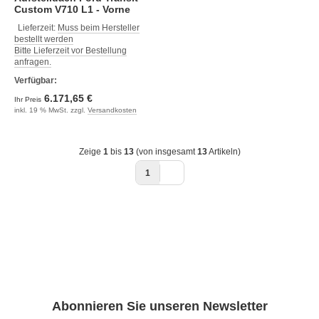
Custom V710 L1 - Vorne
hoch - Standard-Zeltbalg -
Lieferzeit:
Muss beim Hersteller
Normal - Weiß
bestellt werden
Bitte Lieferzeit vor Bestellung
anfragen.
Verfügbar:
6.171,65 €
Ihr Preis
inkl. 19 % MwSt. zzgl.
Versandkosten
Zeige
1
bis
13
(von insgesamt
13
Artikeln)
1
Abonnieren Sie unseren Newsletter