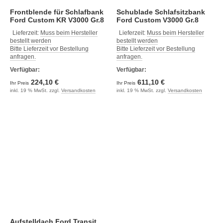
Frontblende für Schlafbank
Schublade Schlafsitzbank
Ford Custom KR V3000 Gr.8
Ford Custom V3000 Gr.8
Dekor Basalt montiert.
Trio Style Dekor Basalt
Lieferzeit:
Muss beim Hersteller
Lieferzeit:
Muss beim Hersteller
Montier
bestellt werden
bestellt werden
Bitte Lieferzeit vor Bestellung
Bitte Lieferzeit vor Bestellung
anfragen.
anfragen.
Verfügbar:
Verfügbar:
224,10 €
611,10 €
Ihr Preis
Ihr Preis
inkl. 19 % MwSt. zzgl.
Versandkosten
inkl. 19 % MwSt. zzgl.
Versandkosten
Aufstelldach Ford Transit