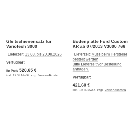
Gleitschienensatz für
Bodenplatte Ford Custom
Variotech 3000
KR ab 07/2013 V3000 766
mm Schienenabs.
Lieferzeit:
13.08. bis 20.08.2026
Lieferzeit:
Muss beim Hersteller
Schiffsboden
bestellt werden
Verfügbar:
Bitte Lieferzeit vor Bestellung
anfragen.
520,65 €
Ihr Preis
inkl. 19 % MwSt. zzgl.
Versandkosten
Verfügbar:
421,60 €
inkl. 19 % MwSt. zzgl.
Versandkosten