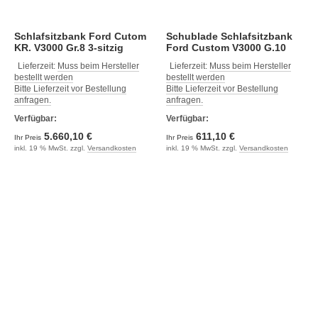
Schlafsitzbank Ford Cutom
Schublade Schlafsitzbank
KR. V3000 Gr.8 3-sitzig
Ford Custom V3000 G.10
Polster Leder 2-farbig
Trio Style Dekor Basalt
Lieferzeit:
Muss beim Hersteller
Lieferzeit:
Muss beim Hersteller
Montie
bestellt werden
bestellt werden
Bitte Lieferzeit vor Bestellung
Bitte Lieferzeit vor Bestellung
anfragen.
anfragen.
Verfügbar:
Verfügbar:
5.660,10 €
611,10 €
Ihr Preis
Ihr Preis
inkl. 19 % MwSt. zzgl.
Versandkosten
inkl. 19 % MwSt. zzgl.
Versandkosten