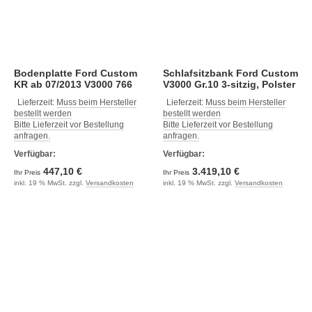
Bodenplatte Ford Custom
Schlafsitzbank Ford Custom
KR ab 07/2013 V3000 766
V3000 Gr.10 3-sitzig, Polster
mm Schienenabstand Dekor
Classic grau 2-fbg.
Lieferzeit:
Muss beim Hersteller
Lieferzeit:
Muss beim Hersteller
Tessin
bestellt werden
bestellt werden
Bitte Lieferzeit vor Bestellung
Bitte Lieferzeit vor Bestellung
anfragen.
anfragen.
Verfügbar:
Verfügbar:
447,10 €
3.419,10 €
Ihr Preis
Ihr Preis
inkl. 19 % MwSt. zzgl.
Versandkosten
inkl. 19 % MwSt. zzgl.
Versandkosten