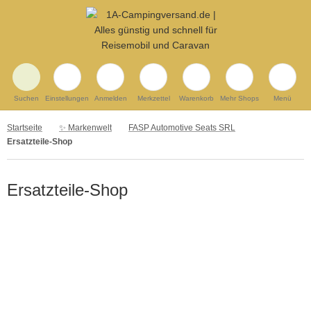
Suchen
Einstellungen
Anmelden
Merkzettel
Warenkorb
Mehr Shops
Menü
Startseite
✨ Markenwelt
FASP Automotive Seats SRL
Ersatzteile-Shop
Ersatzteile-Shop