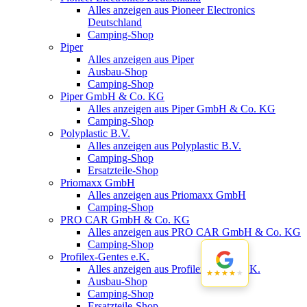
Alles anzeigen aus Pioneer Electronics
Deutschland
Camping-Shop
Piper
Alles anzeigen aus Piper
Ausbau-Shop
Camping-Shop
Piper GmbH & Co. KG
Alles anzeigen aus Piper GmbH & Co. KG
Camping-Shop
Polyplastic B.V.
Alles anzeigen aus Polyplastic B.V.
Camping-Shop
Ersatzteile-Shop
Priomaxx GmbH
Alles anzeigen aus Priomaxx GmbH
Camping-Shop
PRO CAR GmbH & Co. KG
Alles anzeigen aus PRO CAR GmbH & Co. KG
Camping-Shop
Profilex-Gentes e.K.
Alles anzeigen aus Profilex-Gentes e.K.
★★★★★
★★★★★
Ausbau-Shop
Camping-Shop
Ersatzteile-Shop