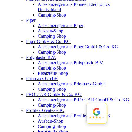
Alles anzeigen aus Pioneer Electronics
Deutschland
Camping-Shop
Piper
Alles anzeigen aus Piper
Ausbau-Shop
Camping-Shop
Piper GmbH & Co. KG
Alles anzeigen aus Piper GmbH & Co. KG
Camping-Shop
Polyplastic B.V.
Alles anzeigen aus Polyplastic B.V.
Camping-Shop
Ersatzteile-Shop
Priomaxx GmbH
Alles anzeigen aus Priomaxx GmbH
Camping-Shop
PRO CAR GmbH & Co. KG
Alles anzeigen aus PRO CAR GmbH & Co. KG
Camping-Shop
Profilex-Gentes e.K.
Alles anzeigen aus Profilex-Gentes e.K.
★★★★★
★★★★★
Ausbau-Shop
Camping-Shop
Ersatzteile-Shop