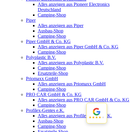
Alles anzeigen aus Pioneer Electronics
Deutschland
Camping-Shop
Piper
Alles anzeigen aus Piper
Ausbau-Shop
Camping-Shop
Piper GmbH & Co. KG
Alles anzeigen aus Piper GmbH & Co. KG
Camping-Shop
Polyplastic B.V.
Alles anzeigen aus Polyplastic B.V.
Camping-Shop
Ersatzteile-Shop
Priomaxx GmbH
Alles anzeigen aus Priomaxx GmbH
Camping-Shop
PRO CAR GmbH & Co. KG
Alles anzeigen aus PRO CAR GmbH & Co. KG
Camping-Shop
Profilex-Gentes e.K.
Alles anzeigen aus Profilex-Gentes e.K.
★★★★★
★★★★★
Ausbau-Shop
Camping-Shop
Ersatzteile-Shop