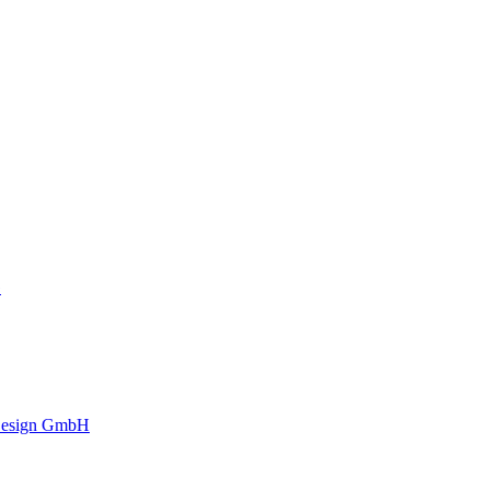
G
 Design GmbH