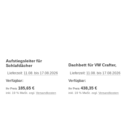
Aufstiegsleiter für
Dachbett für VW Crafter,
Schlafdächer
Mercedes Sprinter und
Lieferzeit:
11.08. bis 17.08.2026
Lieferzeit:
11.08. bis 17.08.2026
Universal
Verfügbar:
Verfügbar:
185,65 €
438,35 €
Ihr Preis
Ihr Preis
inkl. 19 % MwSt. zzgl.
Versandkosten
inkl. 19 % MwSt. zzgl.
Versandkosten