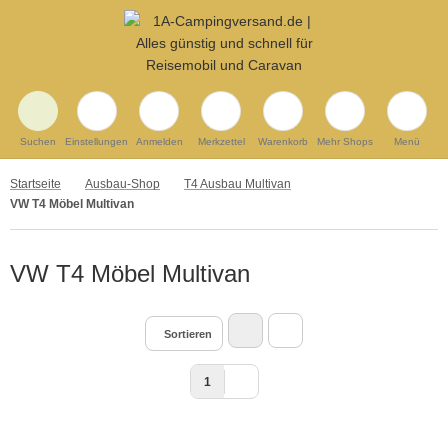
Suchen
Einstellungen
Anmelden
Merkzettel
Warenkorb
Mehr Shops
Menü
Startseite
Ausbau-Shop
T4 Ausbau Multivan
VW T4 Möbel Multivan
VW T4 Möbel Multivan
Sortieren
1