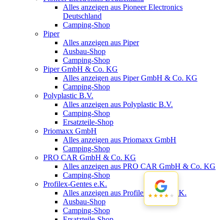
Alles anzeigen aus Pioneer Electronics
Deutschland
Camping-Shop
Piper
Alles anzeigen aus Piper
Ausbau-Shop
Camping-Shop
Piper GmbH & Co. KG
Alles anzeigen aus Piper GmbH & Co. KG
Camping-Shop
Polyplastic B.V.
Alles anzeigen aus Polyplastic B.V.
Camping-Shop
Ersatzteile-Shop
Priomaxx GmbH
Alles anzeigen aus Priomaxx GmbH
Camping-Shop
PRO CAR GmbH & Co. KG
Alles anzeigen aus PRO CAR GmbH & Co. KG
Camping-Shop
Profilex-Gentes e.K.
Alles anzeigen aus Profilex-Gentes e.K.
★★★★★
★★★★★
Ausbau-Shop
Camping-Shop
Ersatzteile-Shop