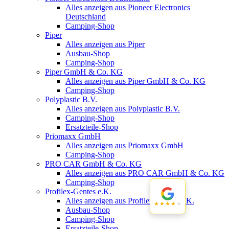
Alles anzeigen aus Pioneer Electronics
Deutschland
Camping-Shop
Piper
Alles anzeigen aus Piper
Ausbau-Shop
Camping-Shop
Piper GmbH & Co. KG
Alles anzeigen aus Piper GmbH & Co. KG
Camping-Shop
Polyplastic B.V.
Alles anzeigen aus Polyplastic B.V.
Camping-Shop
Ersatzteile-Shop
Priomaxx GmbH
Alles anzeigen aus Priomaxx GmbH
Camping-Shop
PRO CAR GmbH & Co. KG
Alles anzeigen aus PRO CAR GmbH & Co. KG
Camping-Shop
Profilex-Gentes e.K.
Alles anzeigen aus Profilex-Gentes e.K.
★★★★★
★★★★★
Ausbau-Shop
Camping-Shop
Ersatzteile-Shop