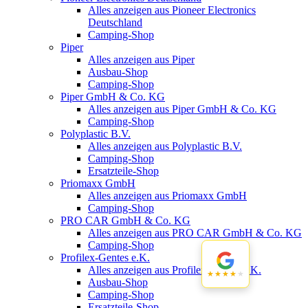
Alles anzeigen aus Pioneer Electronics
Deutschland
Camping-Shop
Piper
Alles anzeigen aus Piper
Ausbau-Shop
Camping-Shop
Piper GmbH & Co. KG
Alles anzeigen aus Piper GmbH & Co. KG
Camping-Shop
Polyplastic B.V.
Alles anzeigen aus Polyplastic B.V.
Camping-Shop
Ersatzteile-Shop
Priomaxx GmbH
Alles anzeigen aus Priomaxx GmbH
Camping-Shop
PRO CAR GmbH & Co. KG
Alles anzeigen aus PRO CAR GmbH & Co. KG
Camping-Shop
Profilex-Gentes e.K.
Alles anzeigen aus Profilex-Gentes e.K.
★★★★★
★★★★★
Ausbau-Shop
Camping-Shop
Ersatzteile-Shop