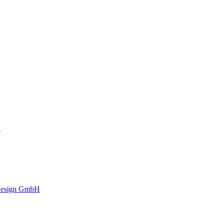
G
 Design GmbH