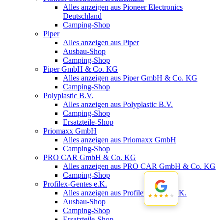
Alles anzeigen aus Pioneer Electronics
Deutschland
Camping-Shop
Piper
Alles anzeigen aus Piper
Ausbau-Shop
Camping-Shop
Piper GmbH & Co. KG
Alles anzeigen aus Piper GmbH & Co. KG
Camping-Shop
Polyplastic B.V.
Alles anzeigen aus Polyplastic B.V.
Camping-Shop
Ersatzteile-Shop
Priomaxx GmbH
Alles anzeigen aus Priomaxx GmbH
Camping-Shop
PRO CAR GmbH & Co. KG
Alles anzeigen aus PRO CAR GmbH & Co. KG
Camping-Shop
Profilex-Gentes e.K.
Alles anzeigen aus Profilex-Gentes e.K.
★★★★★
★★★★★
Ausbau-Shop
Camping-Shop
Ersatzteile-Shop