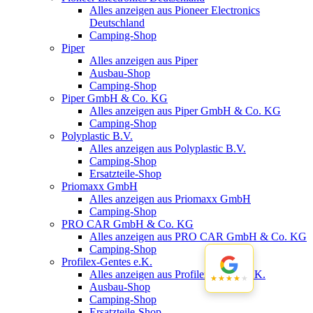
Alles anzeigen aus Pioneer Electronics
Deutschland
Camping-Shop
Piper
Alles anzeigen aus Piper
Ausbau-Shop
Camping-Shop
Piper GmbH & Co. KG
Alles anzeigen aus Piper GmbH & Co. KG
Camping-Shop
Polyplastic B.V.
Alles anzeigen aus Polyplastic B.V.
Camping-Shop
Ersatzteile-Shop
Priomaxx GmbH
Alles anzeigen aus Priomaxx GmbH
Camping-Shop
PRO CAR GmbH & Co. KG
Alles anzeigen aus PRO CAR GmbH & Co. KG
Camping-Shop
Profilex-Gentes e.K.
Alles anzeigen aus Profilex-Gentes e.K.
★★★★★
★★★★★
Ausbau-Shop
Camping-Shop
Ersatzteile-Shop