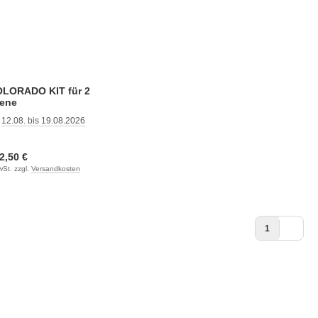
OLORADO KIT für 2
ene
:
12.08. bis 19.08.2026
:
2,50 €
wSt. zzgl.
Versandkosten
1