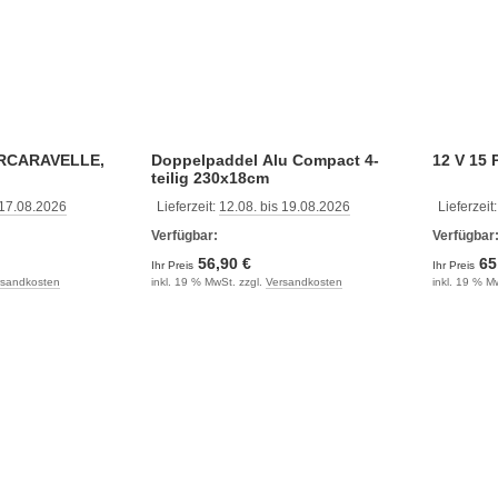
ERCARAVELLE,
Doppelpaddel Alu Compact 4-
12 V 15
teilig 230x18cm
 17.08.2026
Lieferzeit:
12.08. bis 19.08.2026
Lieferzeit
Verfügbar:
Verfügbar
56,90 €
65
Ihr Preis
Ihr Preis
rsandkosten
inkl. 19 % MwSt. zzgl.
Versandkosten
inkl. 19 % M