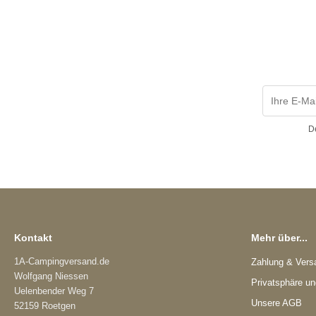
D
Kontakt
Mehr über...
1A-Campingversand.de
Zahlung & Vers
Wolfgang Niessen
Privatsphäre u
Uelenbender Weg 7
Unsere AGB
52159 Roetgen