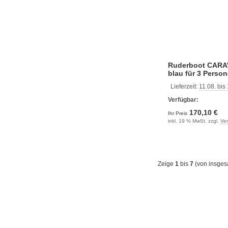
Ruderboot CARA
blau für 3 Perso
Lieferzeit:
11.08. bis
Verfügbar:
170,10 €
Ihr Preis
inkl. 19 % MwSt. zzgl.
Ve
Zeige
1
bis
7
(von insge