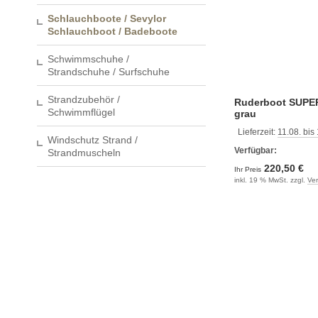
Schlauchboote / Sevylor
Schlauchboot / Badeboote
Schwimmschuhe /
Strandschuhe / Surfschuhe
Strandzubehör /
Ruderboot SUP
Schwimmflügel
grau
Lieferzeit:
11.08. bis
Windschutz Strand /
Verfügbar:
Strandmuscheln
220,50 €
Ihr Preis
inkl. 19 % MwSt. zzgl.
Ve