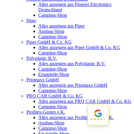
Alles anzeigen aus Pioneer Electronics
Deutschland
Camping-Shop
Piper
Alles anzeigen aus Piper
Ausbau-Shop
Camping-Shop
Piper GmbH & Co. KG
Alles anzeigen aus Piper GmbH & Co. KG
Camping-Shop
Polyplastic B.V.
Alles anzeigen aus Polyplastic B.V.
Camping-Shop
Ersatzteile-Shop
Priomaxx GmbH
Alles anzeigen aus Priomaxx GmbH
Camping-Shop
PRO CAR GmbH & Co. KG
Alles anzeigen aus PRO CAR GmbH & Co. KG
Camping-Shop
Profilex-Gentes e.K.
Alles anzeigen aus Profilex-Gentes e.K.
★★★★★
★★★★★
Ausbau-Shop
Camping-Shop
Ersatzteile-Shop