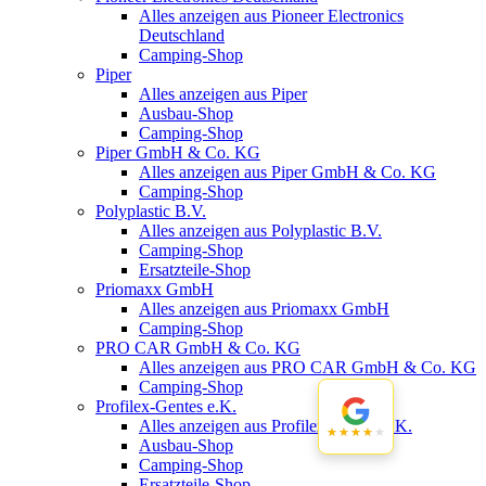
Alles anzeigen aus Pioneer Electronics
Deutschland
Camping-Shop
Piper
Alles anzeigen aus Piper
Ausbau-Shop
Camping-Shop
Piper GmbH & Co. KG
Alles anzeigen aus Piper GmbH & Co. KG
Camping-Shop
Polyplastic B.V.
Alles anzeigen aus Polyplastic B.V.
Camping-Shop
Ersatzteile-Shop
Priomaxx GmbH
Alles anzeigen aus Priomaxx GmbH
Camping-Shop
PRO CAR GmbH & Co. KG
Alles anzeigen aus PRO CAR GmbH & Co. KG
Camping-Shop
Profilex-Gentes e.K.
Alles anzeigen aus Profilex-Gentes e.K.
★★★★★
★★★★★
Ausbau-Shop
Camping-Shop
Ersatzteile-Shop