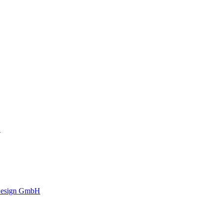
G
 Design GmbH