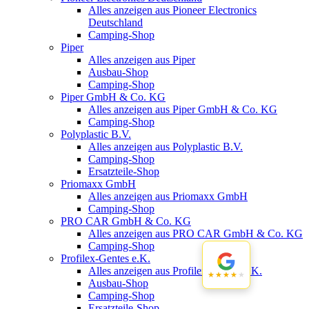
Alles anzeigen aus Pioneer Electronics
Deutschland
Camping-Shop
Piper
Alles anzeigen aus Piper
Ausbau-Shop
Camping-Shop
Piper GmbH & Co. KG
Alles anzeigen aus Piper GmbH & Co. KG
Camping-Shop
Polyplastic B.V.
Alles anzeigen aus Polyplastic B.V.
Camping-Shop
Ersatzteile-Shop
Priomaxx GmbH
Alles anzeigen aus Priomaxx GmbH
Camping-Shop
PRO CAR GmbH & Co. KG
Alles anzeigen aus PRO CAR GmbH & Co. KG
Camping-Shop
Profilex-Gentes e.K.
Alles anzeigen aus Profilex-Gentes e.K.
★★★★★
★★★★★
Ausbau-Shop
Camping-Shop
Ersatzteile-Shop