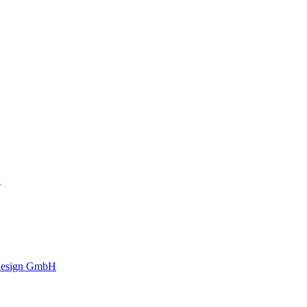
G
 Design GmbH