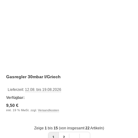
Gasregler 30mbar I/Griech
Lieferzeit:
12.08. bis 19.08.2026
Verfügbar:
9,50 €
inkl. 19 % MwSt. zzgl.
Versandkosten
Zeige
1
bis
15
(von insgesamt
22
Artikeln)
1
2