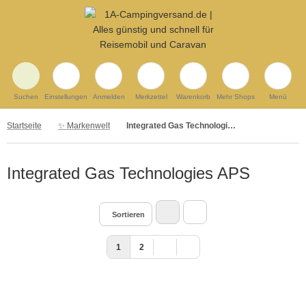
Suchen
Einstellungen
Anmelden
Merkzettel
Warenkorb
Mehr Shops
Menü
Startseite
✨ Markenwelt
Integrated Gas Technologies APS
Integrated Gas Technologies APS
Sortieren
1
2